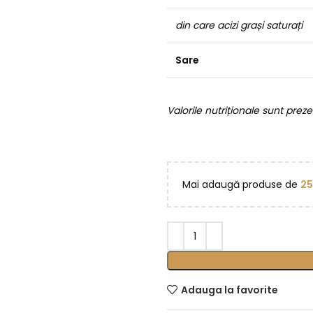
din care acizi grași saturați
Sare
Valorile nutriționale sunt prez
Mai adaugă produse de
2
Adauga la favorite