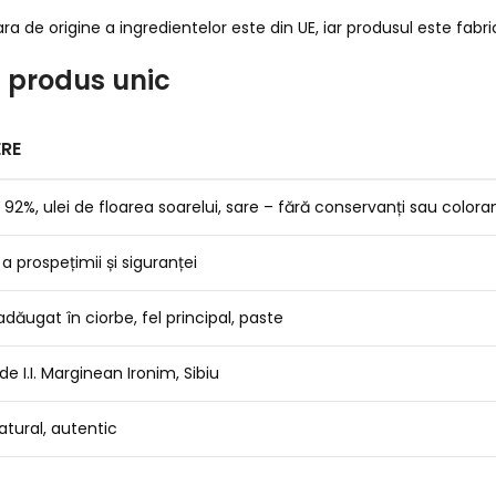
ra de origine a ingredientelor este din UE, iar produsul este fabr
t produs unic
ERE
92%, ulei de floarea soarelui, sare – fără conservanți sau coloran
a prospețimii și siguranței
adăugat în ciorbe, fel principal, paste
de I.I. Marginean Ironim, Sibiu
atural, autentic