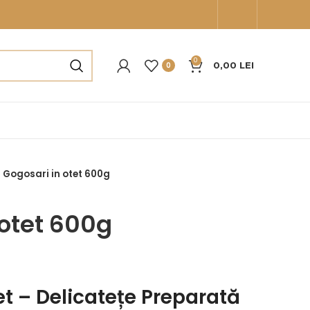
0
0,00
LEI
0
Gogosari in otet 600g
 otet 600g
et – Delicatețe Preparată