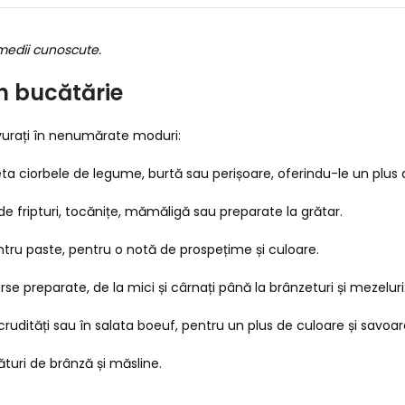
 medii cunoscute.
n bucătărie
avurați în nenumărate moduri:
 ciorbele de legume, burtă sau perișoare, oferindu-le un plus d
de fripturi, tocănițe, mămăligă sau preparate la grătar.
ntru paste, pentru o notă de prospețime și culoare.
erse preparate, de la mici și cârnați până la brânzeturi și mezeluri
crudități sau în salata boeuf, pentru un plus de culoare și savoar
ături de brânză și măsline.