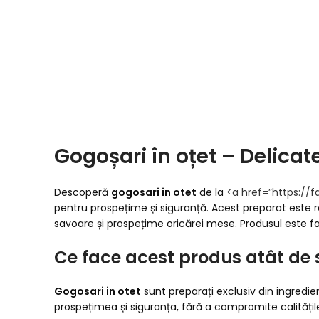
Gogoșari în oțet – Delicat
Descoperă
gogosari in otet
de la
<a href=”https://f
pentru prospețime și siguranță. Acest preparat este r
savoare și prospețime oricărei mese. Produsul este fab
Ce face acest produs atât de 
Gogosari in otet
sunt preparați exclusiv din ingredie
prospețimea și siguranța, fără a compromite calitățile 