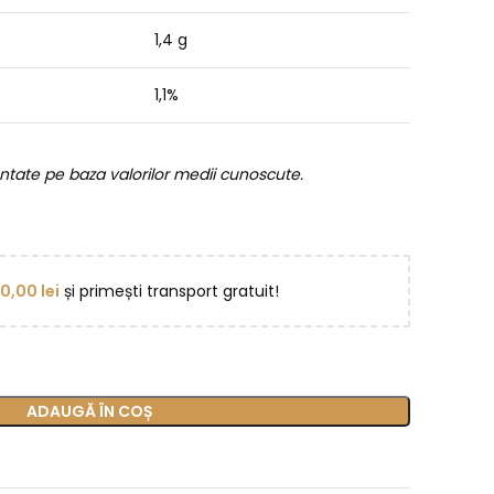
1,4 g
1,1%
entate pe baza valorilor medii cunoscute.
50,00
lei
și primești transport gratuit!
ADAUGĂ ÎN COȘ