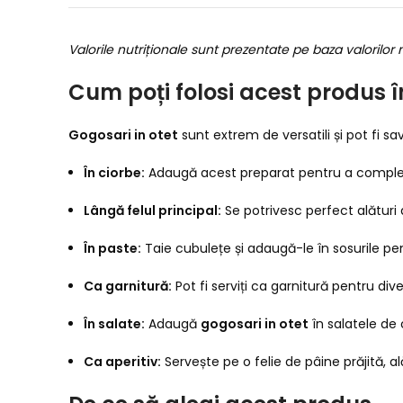
Valorile nutriționale sunt prezentate pe baza valorilor
Cum poți folosi acest produs î
Gogosari in otet
sunt extrem de versatili și pot fi s
În ciorbe:
Adaugă acest preparat pentru a completa
Lângă felul principal:
Se potrivesc perfect alături 
În paste:
Taie cubulețe și adaugă-le în sosurile pe
Ca garnitură:
Pot fi serviți ca garnitură pentru div
În salate:
Adaugă
gogosari in otet
în salatele de 
Ca aperitiv:
Servește pe o felie de pâine prăjită, al