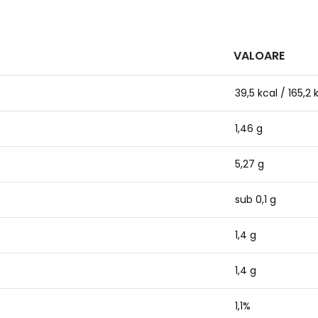
VALOARE
39,5 kcal / 165,2 
1,46 g
5,27 g
sub 0,1 g
1,4 g
1,4 g
1,1%