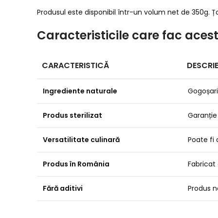
Produsul este disponibil într-un volum net de 350g. Ța
Caracteristicile care fac aces
CARACTERISTICĂ
DESCRI
Ingrediente naturale
Gogoșari 
Produs sterilizat
Garanție 
Versatilitate culinară
Poate fi 
Produs în România
Fabricat 
Fără aditivi
Produs n