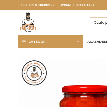
TELEFON: 0748492960
LIVRAM IN TOATA TARA
CATEGORII
ACASĂ
DES