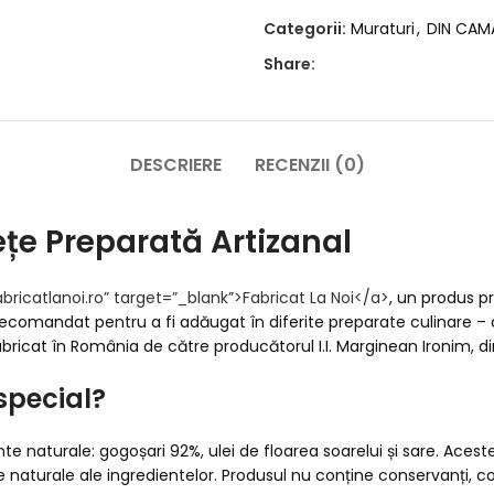
Categorii:
Muraturi
,
DIN CAM
Share:
DESCRIERE
RECENZII (0)
ețe Preparată Artizanal
abricatlanoi.ro” target=”_blank”>
Fabricat La Noi
</a>
, un produs pr
ecomandat pentru a fi adăugat în diferite preparate culinare – c
ricat în România de către producătorul I.I. Marginean Ironim, din
special?
nte naturale: gogoșari 92%, ulei de floarea soarelui și sare. Acest
naturale ale ingredientelor. Produsul nu conține conservanți, colora