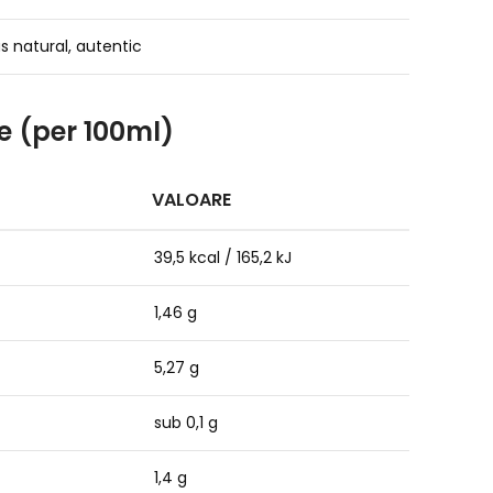
s natural, autentic
le (per 100ml)
VALOARE
39,5 kcal / 165,2 kJ
1,46 g
5,27 g
sub 0,1 g
1,4 g