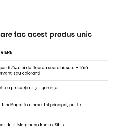
care fac acest produs unic
RIERE
ari 92%, ulei de floarea soarelui, sare – fără
rvanți sau coloranți
ție a prospețimii și siguranței
 fi adăugat în ciorbe, fel principal, paste
at de I.I. Marginean Ironim, Sibiu