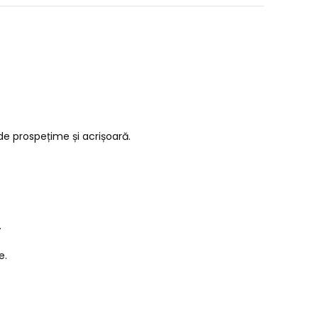
e prospețime și acrișoară.
.
e.