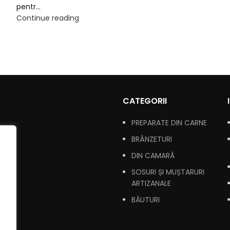
pentr...
Continue reading
CATEGORII
PREPARATE DIN CARNE
 noi
BRÂNZETURI
DIN CAMARĂ
SOSURI ȘI MUȘTARURI
ARTIZANALE
ct
BĂUTURI