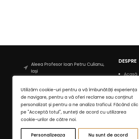
DESPRE
Aleea Profesor Ioan Petru Culianu,
Iași
Acasă
Telefon: 0748492960
Despre
Email: contact@fabricatlanoi.ro
Utilizăm cookie-uri pentru a vă îmbunătăți experiența
Blog
de navigare, pentru a vă oferi reclame sau conținut
Shop
personalizat și pentru a ne analiza traficul. Făcând clic
pe "Acceptă totul", sunteți de acord cu utilizarea
Conta
cookie-urilor de către noi.
Locații
Personalizeaza
Nu sunt de acord