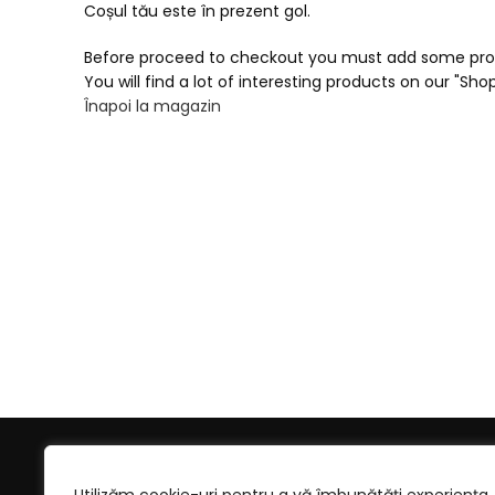
Coșul tău este în prezent gol.
Before proceed to checkout you must add some prod
You will find a lot of interesting products on our "Sho
Înapoi la magazin
DESPRE
Aleea Profesor Ioan Petru Culianu,