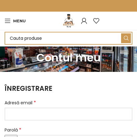
MENU
Contul meu
ÎNREGISTRARE
*
Adresă email
*
Parolă