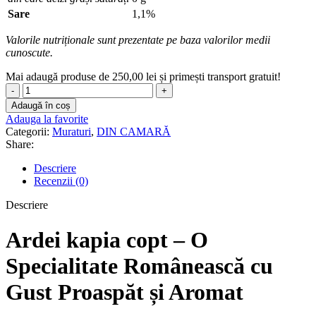
Sare
1,1%
Valorile nutriționale sunt prezentate pe baza valorilor medii
cunoscute.
Mai adaugă produse de
250,00
lei
și primești transport gratuit!
Cantitate
Ardei
Adaugă în coș
kapia
Adauga la favorite
copt
Categorii:
Muraturi
,
DIN CAMARĂ
220g
Share:
Descriere
Recenzii (0)
Descriere
Ardei kapia copt – O
Specialitate Românească cu
Gust Proaspăt și Aromat