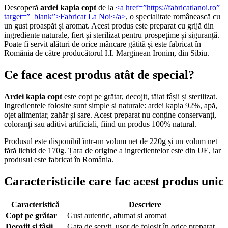
Descoperă
ardei kapia copt
de la
<a href=”https://fabricatlanoi.ro”
target=”_blank”>
Fabricat La Noi
</a>
, o specialitate românească cu
un gust proaspăt și aromat. Acest produs este preparat cu grijă din
ingrediente naturale, fiert și sterilizat pentru prospețime și siguranță.
Poate fi servit alături de orice mâncare gătită și este fabricat în
România de către producătorul I.I. Marginean Ironim, din Sibiu.
Ce face acest produs atât de special?
Ardei kapia copt
este copt pe grătar, decojit, tăiat fâșii și sterilizat.
Ingredientele folosite sunt simple și naturale: ardei kapia 92%, apă,
oțet alimentar, zahăr și sare. Acest preparat nu conține conservanți,
coloranți sau aditivi artificiali, fiind un produs 100% natural.
Produsul este disponibil într-un volum net de 220g și un volum net
fără lichid de 170g. Țara de origine a ingredientelor este din UE, iar
produsul este fabricat în România.
Caracteristicile care fac acest produs unic
Caracteristică
Descriere
Copt pe grătar
Gust autentic, afumat și aromat
Decojit și fâșii
Gata de servit, ușor de folosit în orice preparat