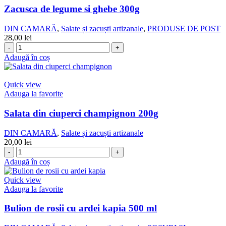
Zacusca de legume si ghebe 300g
DIN CAMARĂ
,
Salate și zacuști artizanale
,
PRODUSE DE POST
28,00
lei
Cantitate
Zacusca
Adaugă în coș
de
legume
si
Quick view
ghebe
Adauga la favorite
300g
Salata din ciuperci champignon 200g
DIN CAMARĂ
,
Salate și zacuști artizanale
20,00
lei
Cantitate
Salata
Adaugă în coș
din
ciuperci
Quick view
champignon
Adauga la favorite
200g
Bulion de rosii cu ardei kapia 500 ml