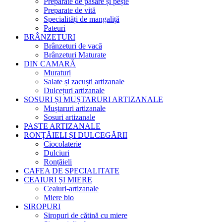
Preparate de pasăre și pește
Preparate de vită
Specialități de mangaliță
Pateuri
BRÂNZETURI
Brânzeturi de vacă
Brânzeturi Maturate
DIN CAMARĂ
Muraturi
Salate și zacuști artizanale
Dulcețuri artizanale
SOSURI ȘI MUȘTARURI ARTIZANALE
Muștaruri artizanale
Sosuri artizanale
PASTE ARTIZANALE
RONȚĂIELI ȘI DULCEGĂRII
Ciocolaterie
Dulciuri
Ronțăieli
CAFEA DE SPECIALITATE
CEAIURI ȘI MIERE
Ceaiuri-artizanale
Miere bio
SIROPURI
Siropuri de cătină cu miere