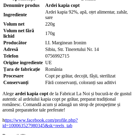
Denumire produs
Ardei kapia copt
Ardei kapia 92%, apă, oțet alimentar, zahăr,
Ingrediente
sare
Volum net
220g
Volum net fără
170g
lichid
Producător
I.I. Marginean Ironim
Adresă
Sibiu, Str. Tineretului Nr. 14
Telefon
0756992715
Origine ingrediente
UE
Țara de fabricație
România
Procesare
Copt pe grătar, decojit, fâșii, sterilizat
Conservanți
Fără conservanți, coloranți sau aditivi
Alege
ardei kapia copt
de la Fabricat La Noi și bucură-te de gustul
autentic al ardeiului kapia copt pe grătar, preparat tradițional
românesc. Comandă acum și adaugă un strop de prospețime și
aromă preparatelor tale preferate!
h
ttps://www.facebook.com/profile.php?
id=100063527980345&sk=reels_tab