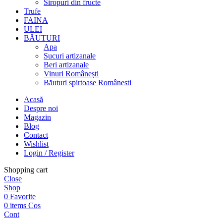
Siropuri din fructe
Trufe
FAINA
ULEI
BĂUTURI
Apa
Sucuri artizanale
Beri artizanale
Vinuri Românești
Băuturi spirtoase Românesti
Acasă
Despre noi
Magazin
Blog
Contact
Wishlist
Login / Register
Shopping cart
Close
Shop
0
Favorite
0
items
Cos
Cont