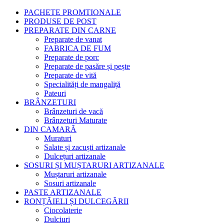
PACHETE PROMTIONALE
PRODUSE DE POST
PREPARATE DIN CARNE
Preparate de vanat
FABRICA DE FUM
Preparate de porc
Preparate de pasăre și pește
Preparate de vită
Specialități de mangaliță
Pateuri
BRÂNZETURI
Brânzeturi de vacă
Brânzeturi Maturate
DIN CAMARĂ
Muraturi
Salate și zacuști artizanale
Dulcețuri artizanale
SOSURI ȘI MUȘTARURI ARTIZANALE
Muștaruri artizanale
Sosuri artizanale
PASTE ARTIZANALE
RONȚĂIELI ȘI DULCEGĂRII
Ciocolaterie
Dulciuri