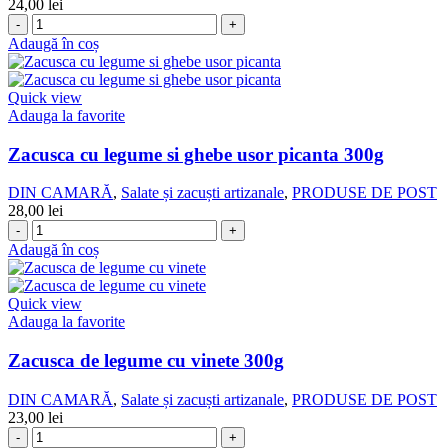
24,00
lei
Cantitate
Mousse
Adaugă în coș
de
hribi
cu
Quick view
verdeturi
Adauga la favorite
200g
Zacusca cu legume si ghebe usor picanta 300g
DIN CAMARĂ
,
Salate și zacuști artizanale
,
PRODUSE DE POST
28,00
lei
Cantitate
Zacusca
Adaugă în coș
cu
legume
si
Quick view
ghebe
Adauga la favorite
usor
picanta
Zacusca de legume cu vinete 300g
300g
DIN CAMARĂ
,
Salate și zacuști artizanale
,
PRODUSE DE POST
23,00
lei
Cantitate