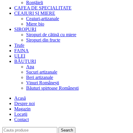
Ronțăieli
CAFEA DE SPECIALITATE
CEAIURI ȘI MIERE
Ceaiuri-artizanale
Miere bio
SIROPURI
Siropuri de cătină cu miere
Siropuri din fructe
Trufe
FAINA
ULEI
BĂUTURI
Apa
Sucuri artizanale
Beri artizanale
Vinuri Românești
Băuturi spirtoase Românesti
Acasă
Despre noi
Magazin
Locații
Contact
Search