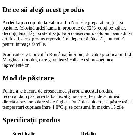
De ce să alegi acest produs
Ardei kapia copt
de la Fabricat La Noi este preparat cu grijă și
pasiune, folosind ardei kapia în proporție de 92%, copți pe grătar,
decojiți, tăiați fâșii și sterilizați. Fără conservanți, coloranți sau aditivi
artificiali, acest produs reprezintă o alegere sănătoasă și autentică
pentru întreaga familie.
Produsul este fabricat în România, în Sibiu, de către producătorul I.I.
Marginean Ironim, care garantează calitatea și prospețimea
ingredientelor.
Mod de păstrare
Pentru a te bucura de prospețimea și aroma acestui produs,
recomandăm păstrarea la loc uscat și răcoros, ferit de acțiunea
directă a razelor solare și de îngheț. După deschidere, se păstrează la
temperaturi cuprinse între 4-8°C și se consumă în maxim 15 zile.
Specificații produs
Specificație
Detaliu