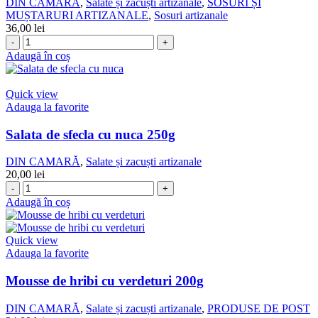
DIN CAMARĂ
,
Salate și zacuști artizanale
,
SOSURI ȘI
MUȘTARURI ARTIZANALE
,
Sosuri artizanale
36,00
lei
Cantitate
Bulion
Adaugă în coș
de
rosii
cu
Quick view
ardei
Adauga la favorite
kapia
500
Salata de sfecla cu nuca 250g
ml
DIN CAMARĂ
,
Salate și zacuști artizanale
20,00
lei
Cantitate
Salata
Adaugă în coș
de
sfecla
cu
Quick view
nuca
Adauga la favorite
250g
Mousse de hribi cu verdeturi 200g
DIN CAMARĂ
,
Salate și zacuști artizanale
,
PRODUSE DE POST