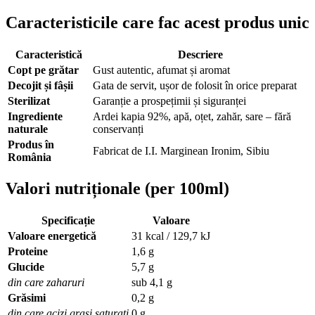
Caracteristicile care fac acest produs unic
Caracteristică
Descriere
Copt pe grătar
Gust autentic, afumat și aromat
Decojit și fâșii
Gata de servit, ușor de folosit în orice preparat
Sterilizat
Garanție a prospețimii și siguranței
Ingrediente
Ardei kapia 92%, apă, oțet, zahăr, sare – fără
naturale
conservanți
Produs în
Fabricat de I.I. Marginean Ironim, Sibiu
România
Valori nutriționale (per 100ml)
Specificație
Valoare
Valoare energetică
31 kcal / 129,7 kJ
Proteine
1,6 g
Glucide
5,7 g
din care zaharuri
sub 4,1 g
Grăsimi
0,2 g
din care acizi grași saturați
0 g