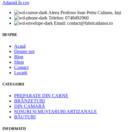
Zacusca
Adaugă în coș
de
legume
Aleea Profesor Ioan Petru Culianu, Iași
cu
Telefon: 0748492960
vinete
Email: contact@fabricatlanoi.ro
300g
DESPRE
Acasă
Despre noi
Blog
Shop
Contact
Locații
CATEGORII
PREPARATE DIN CARNE
BRÂNZETURI
DIN CAMARĂ
SOSURI ȘI MUȘTARURI ARTIZANALE
BĂUTURI
INFORMATII