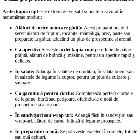
Ardei kapia copt
este extrem de versatil și poate fi savurat în
nenumărate moduri:
Alături de orice mâncare gătită:
Acest preparat poate fi
servit alături de fripturi, tocănițe, mămăligă, orez, paste sau
preparate la grătar, aducând un plus de prospețime și aromă.
Ca aperitiv:
Servește
ardei kapia copt
pe o felie de pâine
prăjită, alături de brânză și măsline, pentru un aperitiv rapid și
delicios.
În salate:
Adaugă în salatele de crudități, în salata boeuf sau
în salatele de legume la cuptor, pentru un plus de culoare și
savoare.
Ca garnitură pentru ciorbe:
Completează perfect ciorbele
de legume, burtă sau perișoare, oferindu-le o notă de
prospețime și acrișoară.
În sandvișuri sau wrap-uri:
Adaugă fâșii în sandvișuri sau
wrap-uri, alături de carne, brânză și legume proaspete.
În preparate cu ouă:
Se potrivește excelent în omlete, frittate
sau ouă ochiuri.