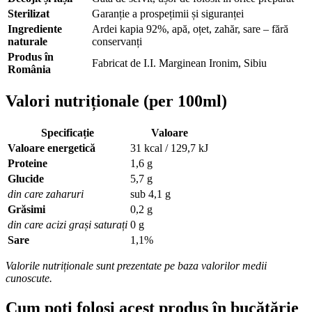
Sterilizat
Garanție a prospețimii și siguranței
Ingrediente
Ardei kapia 92%, apă, oțet, zahăr, sare – fără
naturale
conservanți
Produs în
Fabricat de I.I. Marginean Ironim, Sibiu
România
Valori nutriționale (per 100ml)
Specificație
Valoare
Valoare energetică
31 kcal / 129,7 kJ
Proteine
1,6 g
Glucide
5,7 g
din care zaharuri
sub 4,1 g
Grăsimi
0,2 g
din care acizi grași saturați
0 g
Sare
1,1%
Valorile nutriționale sunt prezentate pe baza valorilor medii
cunoscute.
Cum poți folosi acest produs în bucătărie