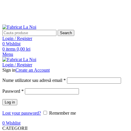
TELEFON: 0748492960
LIVRAM IN TOATA TARA
Search
Login / Register
0
Wishlist
0
items
0,00
lei
Menu
Login / Register
Sign in
Create an Account
Nume utilizator sau adresă email
*
Password
*
Log in
Lost your password?
Remember me
0
Wishlist
CATEGORII