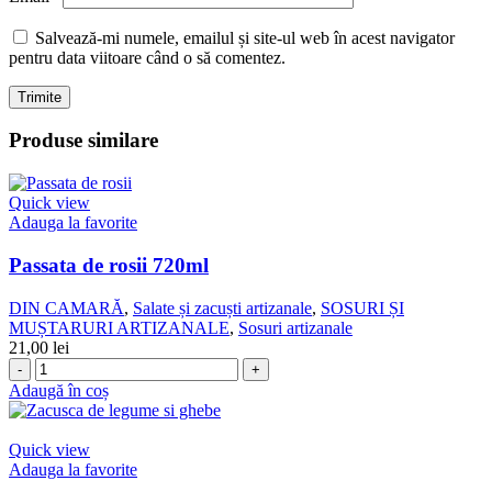
Salvează-mi numele, emailul și site-ul web în acest navigator
pentru data viitoare când o să comentez.
Produse similare
Quick view
Adauga la favorite
Passata de rosii 720ml
DIN CAMARĂ
,
Salate și zacuști artizanale
,
SOSURI ȘI
MUȘTARURI ARTIZANALE
,
Sosuri artizanale
21,00
lei
Cantitate
Passata
Adaugă în coș
de
rosii
720ml
Quick view
Adauga la favorite