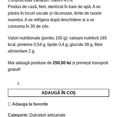
Conținut total zaharuri: maxim 45%.
Produs de casă, fiert, sterilizat în baie de apă. A se
păstra în locuri uscate și răcoroase, ferite de razele
soarelui. A se refrigera după deschidere și a se
consuma în 30 de zile.
Valori nutriționale (pentru 100 g): valoare nutritivă 165
kcal, proteine 0,54 g, lipide 0,4 g, glucide 38 g, fibre
alimentare 2 g.
Mai adaugă produse de
250,00
lei
și primești transport
gratuit!
ADAUGĂ ÎN COȘ
Adauga la favorite
Categorie:
Dulcețuri artizanale