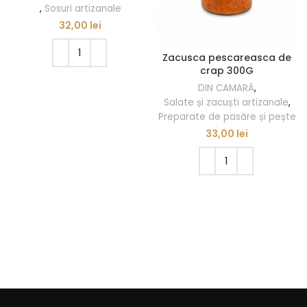
,
Sosuri artizanale
32,00
lei
Zacusca pescareasca de
crap 300G
ADAUGĂ ÎN COȘ
DIN CAMARĂ
,
Salate și zacuști artizanale
,
Preparate de pasăre și pește
33,00
lei
ADAUGĂ ÎN COȘ