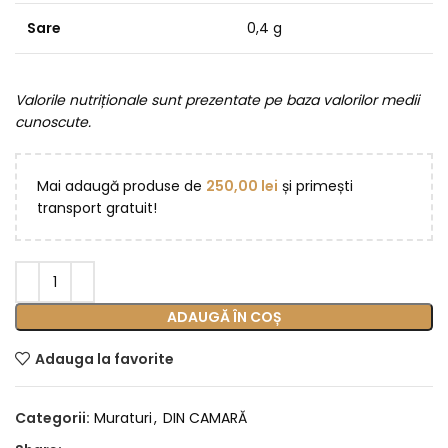
Sare
0,4 g
Valorile nutriționale sunt prezentate pe baza valorilor medii
cunoscute.
Mai adaugă produse de
250,00
lei
și primești
transport gratuit!
ADAUGĂ ÎN COȘ
Adauga la favorite
Categorii:
Muraturi
,
DIN CAMARĂ