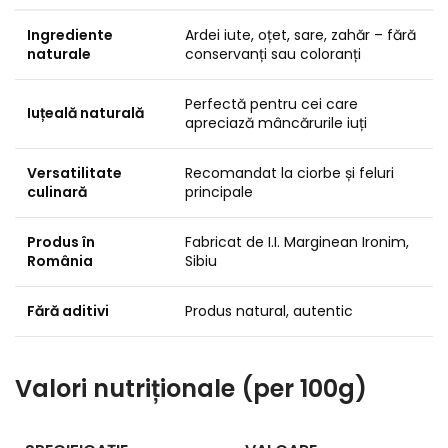
Ingrediente
Ardei iute, oțet, sare, zahăr – fără
naturale
conservanți sau coloranți
Perfectă pentru cei care
Iuțeală naturală
apreciază mâncărurile iuți
Versatilitate
Recomandat la ciorbe și feluri
culinară
principale
Produs în
Fabricat de I.I. Marginean Ironim,
România
Sibiu
Fără aditivi
Produs natural, autentic
Valori nutriționale (per 100g)