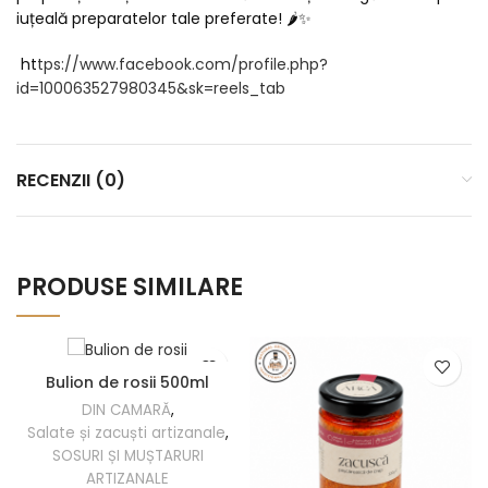
iuțeală preparatelor tale preferate! 🌶️✨
ht
tps://www.facebook.com/profile.php?
id=100063527980345&sk=reels_tab
RECENZII (0)
PRODUSE SIMILARE
Bulion de rosii 500ml
DIN CAMARĂ
,
Salate și zacuști artizanale
,
SOSURI ȘI MUȘTARURI
ARTIZANALE