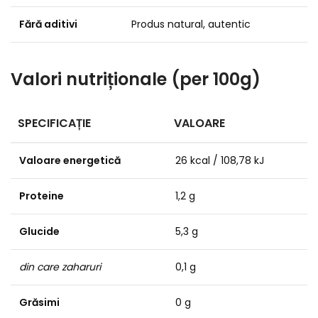
Fără aditivi
Produs natural, autentic
Valori nutriționale (per 100g)
SPECIFICAȚIE
VALOARE
Valoare energetică
26 kcal / 108,78 kJ
Proteine
1,2 g
Glucide
5,3 g
din care zaharuri
0,1 g
Grăsimi
0 g