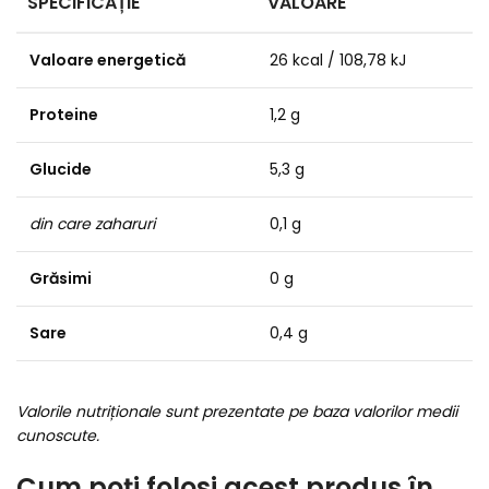
SPECIFICAȚIE
VALOARE
Valoare energetică
26 kcal / 108,78 kJ
Proteine
1,2 g
Glucide
5,3 g
din care zaharuri
0,1 g
Grăsimi
0 g
Sare
0,4 g
Valorile nutriționale sunt prezentate pe baza valorilor medii
cunoscute.
Cum poți folosi acest produs în