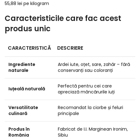
55,88 lei pe kilogram
Caracteristicile care fac acest
produs unic
CARACTERISTICĂ
DESCRIERE
Ingrediente
Ardei iute, oțet, sare, zahăr – fără
naturale
conservanți sau coloranți
Perfectă pentru cei care
Iuțeală naturală
apreciază mâncărurile iuți
Versatilitate
Recomandat la ciorbe și feluri
culinară
principale
Produs în
Fabricat de I.I. Marginean Ironim,
România
Sibiu