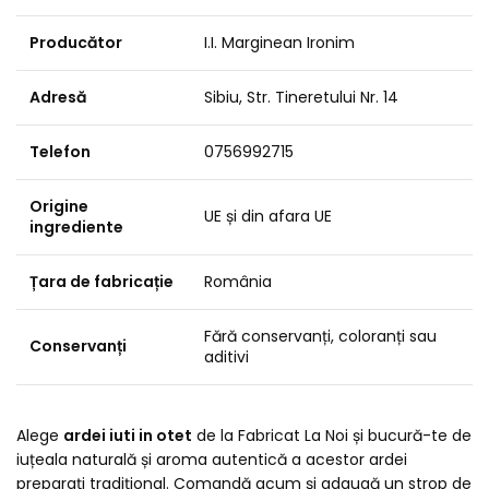
Producător
I.I. Marginean Ironim
Adresă
Sibiu, Str. Tineretului Nr. 14
Telefon
0756992715
Origine
UE și din afara UE
ingrediente
Țara de fabricație
România
Fără conservanți, coloranți sau
Conservanți
aditivi
Alege
ardei iuti in otet
de la Fabricat La Noi și bucură-te de
iuțeala naturală și aroma autentică a acestor ardei
preparați tradițional. Comandă acum și adaugă un strop de