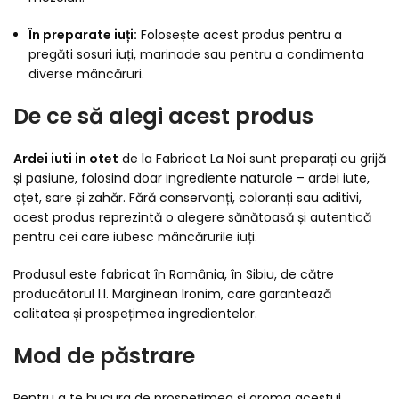
În preparate iuți:
Folosește acest produs pentru a
pregăti sosuri iuți, marinade sau pentru a condimenta
diverse mâncăruri.
De ce să alegi acest produs
Ardei iuti in otet
de la Fabricat La Noi sunt preparați cu grijă
și pasiune, folosind doar ingrediente naturale – ardei iute,
oțet, sare și zahăr. Fără conservanți, coloranți sau aditivi,
acest produs reprezintă o alegere sănătoasă și autentică
pentru cei care iubesc mâncărurile iuți.
Produsul este fabricat în România, în Sibiu, de către
producătorul I.I. Marginean Ironim, care garantează
calitatea și prospețimea ingredientelor.
Mod de păstrare
Pentru a te bucura de prospețimea și aroma acestui