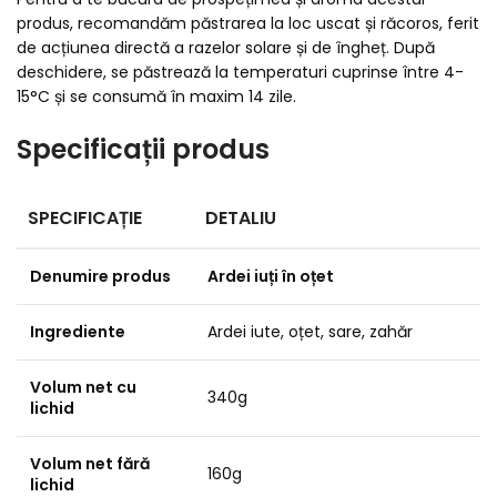
produs, recomandăm păstrarea la loc uscat și răcoros, ferit
de acțiunea directă a razelor solare și de îngheț. După
deschidere, se păstrează la temperaturi cuprinse între 4-
15°C și se consumă în maxim 14 zile.
Specificații produs
SPECIFICAȚIE
DETALIU
Denumire produs
Ardei iuți în oțet
Ingrediente
Ardei iute, oțet, sare, zahăr
Volum net cu
340g
lichid
Volum net fără
160g
lichid