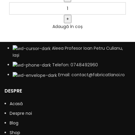
Adaugă în coș
Aleea Profesor Ioan Petru Culianu,
Iași
Telefon: 0748492960
Email: contact@fabricatlanoi.ro
DESPRE
Acasă
Despre noi
Blog
Shop