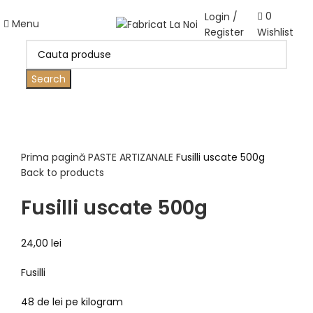
0
Login /
Menu
Register
Wishlist
Search
Click to enlarge
Prima pagină
PASTE ARTIZANALE
Fusilli uscate 500g
Back to products
Fusilli uscate 500g
24,00
lei
Fusilli
48 de lei pe kilogram