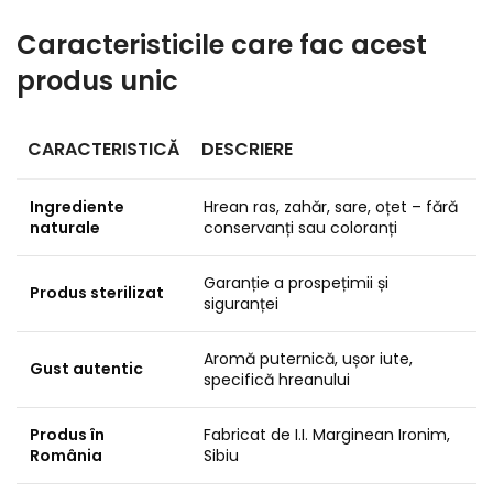
Caracteristicile care fac acest
produs unic
CARACTERISTICĂ
DESCRIERE
Ingrediente
Hrean ras, zahăr, sare, oțet – fără
naturale
conservanți sau coloranți
Garanție a prospețimii și
Produs sterilizat
siguranței
Aromă puternică, ușor iute,
Gust autentic
specifică hreanului
Produs în
Fabricat de I.I. Marginean Ironim,
România
Sibiu