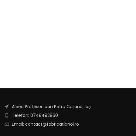
Aleea Profesor Ioan Petru Culianu, Iași
Telefon: 0748492960
Email: contact@fabricatlanoi.ro