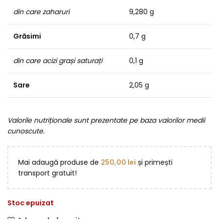
din care zaharuri
9,280 g
Grăsimi
0,7 g
din care acizi grași saturați
0,1 g
Sare
2,05 g
Valorile nutriționale sunt prezentate pe baza valorilor medii
cunoscute.
Mai adaugă produse de
250,00
lei
și primești
transport gratuit!
Stoc epuizat