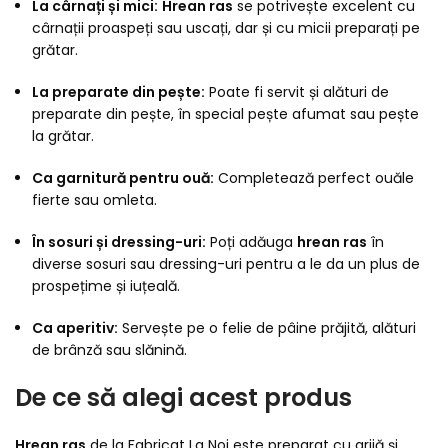
La cârnați și mici:
Hrean ras
se potrivește excelent cu
cârnații proaspeți sau uscați, dar și cu micii preparați pe
grătar.
La preparate din pește:
Poate fi servit și alături de
preparate din pește, în special pește afumat sau pește
la grătar.
Ca garnitură pentru ouă:
Completează perfect ouăle
fierte sau omleta.
În sosuri și dressing-uri:
Poți adăuga
hrean ras
în
diverse sosuri sau dressing-uri pentru a le da un plus de
prospețime și iuțeală.
Ca aperitiv:
Servește pe o felie de pâine prăjită, alături
de brânză sau slănină.
De ce să alegi acest produs
Hrean ras
de la Fabricat La Noi este preparat cu grijă și