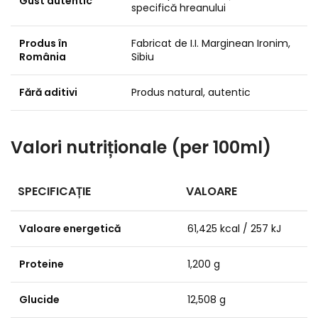
Gust autentic
specifică hreanului
Produs în
Fabricat de I.I. Marginean Ironim,
România
Sibiu
Fără aditivi
Produs natural, autentic
Valori nutriționale (per 100ml)
SPECIFICAȚIE
VALOARE
Valoare energetică
61,425 kcal / 257 kJ
Proteine
1,200 g
Glucide
12,508 g