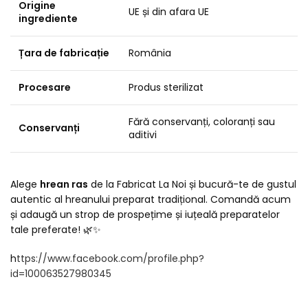
Origine
UE și din afara UE
ingrediente
Țara de fabricație
România
Procesare
Produs sterilizat
Fără conservanți, coloranți sau
Conservanți
aditivi
Alege
hrean ras
de la Fabricat La Noi și bucură-te de gustul
autentic al hreanului preparat tradițional. Comandă acum
și adaugă un strop de prospețime și iuțeală preparatelor
tale preferate! 🌿✨
h
ttps://www.facebook.com/profile.php?
id=100063527980345