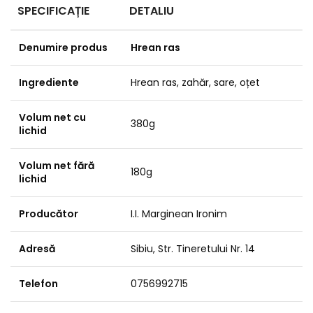
SPECIFICAȚIE
DETALIU
Denumire produs
Hrean ras
Ingrediente
Hrean ras, zahăr, sare, oțet
Volum net cu
380g
lichid
Volum net fără
180g
lichid
Producător
I.I. Marginean Ironim
Adresă
Sibiu, Str. Tineretului Nr. 14
Telefon
0756992715