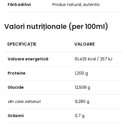
Fără aditivi
Produs natural, autentic
Valori nutriționale (per 100ml)
SPECIFICAȚIE
VALOARE
Valoare energetică
61,425 kcal / 257 kJ
Proteine
1,200 g
Glucide
12,508 g
din care zaharuri
9,280 g
Grăsimi
0,7 g