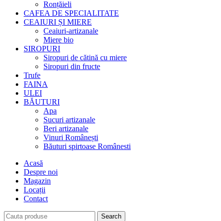
Ronțăieli
CAFEA DE SPECIALITATE
CEAIURI ȘI MIERE
Ceaiuri-artizanale
Miere bio
SIROPURI
Siropuri de cătină cu miere
Siropuri din fructe
Trufe
FAINA
ULEI
BĂUTURI
Apa
Sucuri artizanale
Beri artizanale
Vinuri Românești
Băuturi spirtoase Românesti
Acasă
Despre noi
Magazin
Locații
Contact
Search