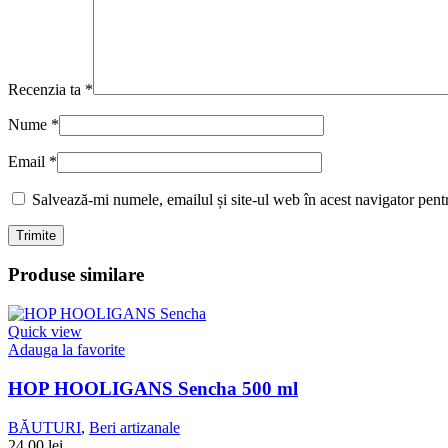
Recenzia ta
*
Nume
*
Email
*
Salvează-mi numele, emailul și site-ul web în acest navigator pent
Produse similare
Quick view
Adauga la favorite
HOP HOOLIGANS Sencha 500 ml
BĂUTURI
,
Beri artizanale
24,00
lei