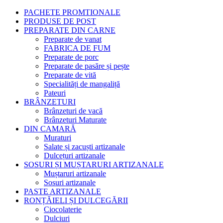
PACHETE PROMTIONALE
PRODUSE DE POST
PREPARATE DIN CARNE
Preparate de vanat
FABRICA DE FUM
Preparate de porc
Preparate de pasăre și pește
Preparate de vită
Specialități de mangaliță
Pateuri
BRÂNZETURI
Brânzeturi de vacă
Brânzeturi Maturate
DIN CAMARĂ
Muraturi
Salate și zacuști artizanale
Dulcețuri artizanale
SOSURI ȘI MUȘTARURI ARTIZANALE
Muștaruri artizanale
Sosuri artizanale
PASTE ARTIZANALE
RONȚĂIELI ȘI DULCEGĂRII
Ciocolaterie
Dulciuri