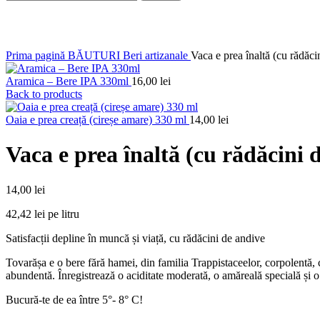
Click to enlarge
Prima pagină
BĂUTURI
Beri artizanale
Vaca e prea înaltă (cu rădăc
Aramica – Bere IPA 330ml
16,00
lei
Back to products
Oaia e prea creață (cireșe amare) 330 ml
14,00
lei
Vaca e prea înaltă (cu rădăcini 
14,00
lei
42,42 lei pe litru
Satisfacții depline în muncă și viață, cu rădăcini de andive
Tovarășa e o bere fără hamei, din familia Trappistaceelor, corpolentă,
abundentă. Înregistrează o aciditate moderată, o amăreală specială și o
Bucură-te de ea între 5°- 8° C!