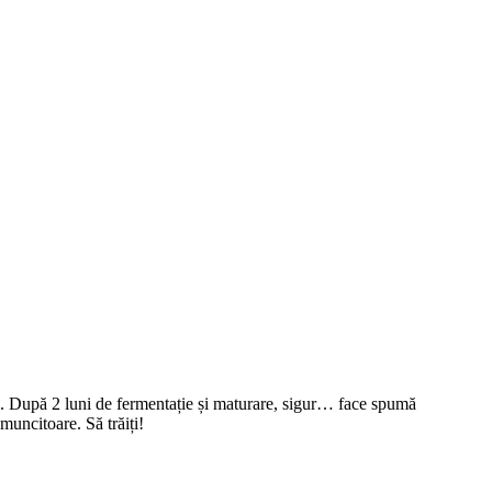
ți. După 2 luni de fermentație și maturare, sigur… face spumă
muncitoare. Să trăiți!