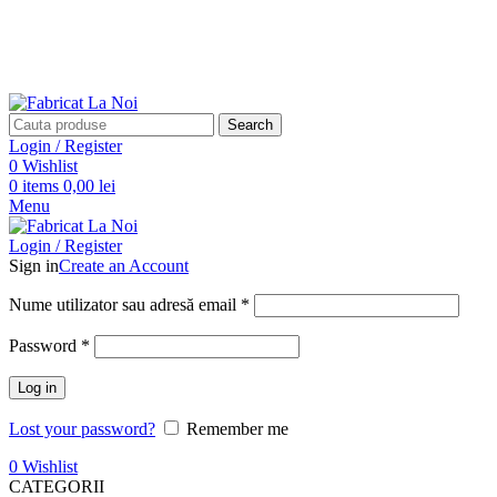
Search
Login / Register
0
Wishlist
0
items
0,00
lei
Menu
Login / Register
Sign in
Create an Account
Nume utilizator sau adresă email
*
Password
*
Log in
Lost your password?
Remember me
0
Wishlist
CATEGORII