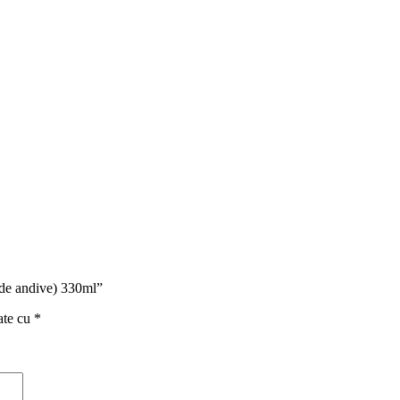
i de andive) 330ml”
ate cu
*