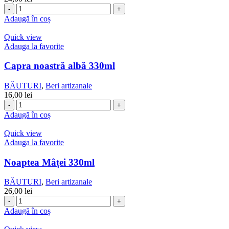
Cantitate
HOP
Adaugă în coș
HOOLIGANS
Sencha
Quick view
500
Adauga la favorite
ml
Capra noastră albă 330ml
BĂUTURI
,
Beri artizanale
16,00
lei
Cantitate
Capra
Adaugă în coș
noastră
albă
Quick view
330ml
Adauga la favorite
Noaptea Mâței 330ml
BĂUTURI
,
Beri artizanale
26,00
lei
Cantitate
Noaptea
Adaugă în coș
Mâței
330ml