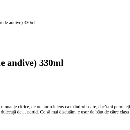
ini de andive) 330ml
de andive) 330ml
 cu nuanțe citrice, de un auriu intens ca mândrul soare, dacă-mi permite
 dulceață de… partid. Ce să mai discutăm, e ușor de băut de către clasa 