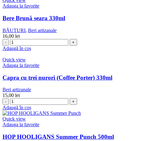
Quick view
Adauga la favorite
Bere Brună seara 330ml
BĂUTURI
,
Beri artizanale
16,00
lei
Cantitate
Bere
Adaugă în coș
Brună
seara
Quick view
330ml
Adauga la favorite
Capra cu trei nurori (Coffee Porter) 330ml
Beri artizanale
15,00
lei
Cantitate
Capra
Adaugă în coș
cu
trei
Quick view
nurori
Adauga la favorite
(Coffee
Porter)
HOP HOOLIGANS Summer Punch 500ml
330ml