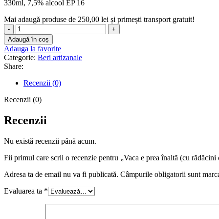
330ml, 7,5% alcool EP 16
Mai adaugă produse de
250,00
lei
și primești transport gratuit!
Cantitate
Vaca
Adaugă în coș
e
Adauga la favorite
prea
Categorie:
Beri artizanale
înaltă
Share:
(cu
rădăcini
Recenzii (0)
de
andive)
Recenzii (0)
330ml
Recenzii
Nu există recenzii până acum.
Fii primul care scrii o recenzie pentru „Vaca e prea înaltă (cu rădăcin
Adresa ta de email nu va fi publicată.
Câmpurile obligatorii sunt marc
Evaluarea ta
*