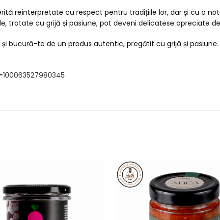
tă reinterpretate cu respect pentru tradițiile lor, dar și cu o n
, tratate cu grijă și pasiune, pot deveni delicatese apreciate de
i și bucură-te de un produs autentic, pregătit cu grijă și pasiun
id=100063527980345