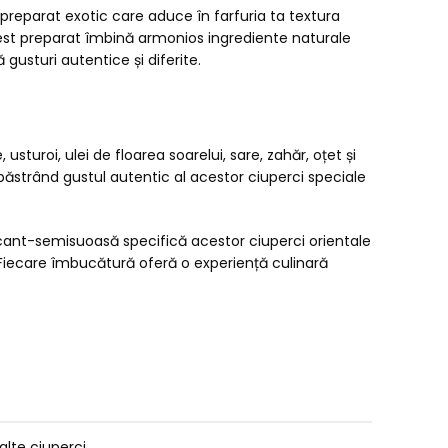
 preparat exotic care aduce în farfuria ta textura
Acest preparat îmbină armonios ingrediente naturale
gusturi autentice și diferite.
sturoi, ulei de floarea soarelui, sare, zahăr, oțet și
ăstrând gustul autentic al acestor ciuperci speciale
cant-semisuoasă specifică acestor ciuperci orientale
 Fiecare îmbucătură oferă o experiență culinară
alte ciuperci