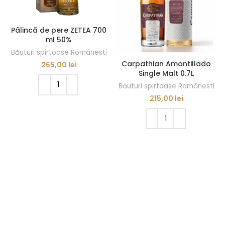
Pãlincã de pere ZETEA 700
ml 50%
Băuturi spirtoase Românesti
Carpathian Amontillado
265,00
lei
Single Malt 0.7L
Băuturi spirtoase Românesti
215,00
lei
ADAUGĂ ÎN COȘ
ADAUGĂ ÎN COȘ