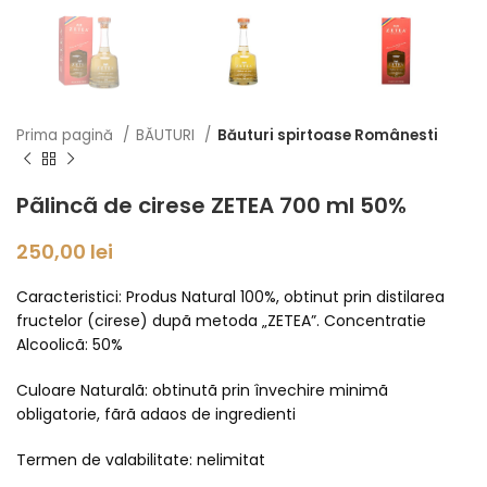
Prima pagină
BĂUTURI
Băuturi spirtoase Românesti
Pãlincã de cirese ZETEA 700 ml 50%
250,00
lei
Caracteristici: Produs Natural 100%, obtinut prin distilarea
fructelor (cirese) dupã metoda „ZETEA”. Concentratie
Alcoolicã: 50%
Culoare Naturalã: obtinutã prin învechire minimã
obligatorie, fãrã adaos de ingredienti
Termen de valabilitate: nelimitat