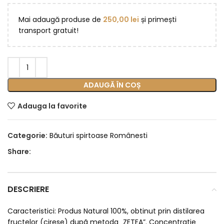
Mai adaugă produse de
250,00
lei
și primești
transport gratuit!
ADAUGĂ ÎN COȘ
Adauga la favorite
Categorie:
Băuturi spirtoase Românesti
Share:
DESCRIERE
Caracteristici: Produs Natural 100%, obtinut prin distilarea
fructelor (cirese) dupã metoda „ZETEA”. Concentratie