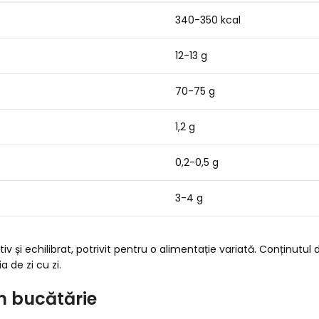
340-350 kcal
12-13 g
70-75 g
1,2 g
0,2-0,5 g
3-4 g
iv și echilibrat, potrivit pentru o alimentație variată. Conținutu
 de zi cu zi.
n bucătărie