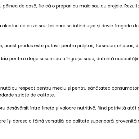
 pâinea de casă, fie că o prepari cu maia sau cu drojdie. Rezulta
aluaturi de pizza sau lipii care se întind ușor și devin fragede d
le, acest produs este potrivit pentru prăjituri, fursecuri, checuri, 
 bio
pentru a lega sosuri sau a îngroșa supe, datorită capacității
ținută cu respect pentru mediu și pentru sănătatea consumatoril
darde stricte de calitate.
u desăvârșit între finețe și valoare nutritivă, fiind potrivită atât 
e își doresc o făină versatilă, de calitate superioară, provenită 