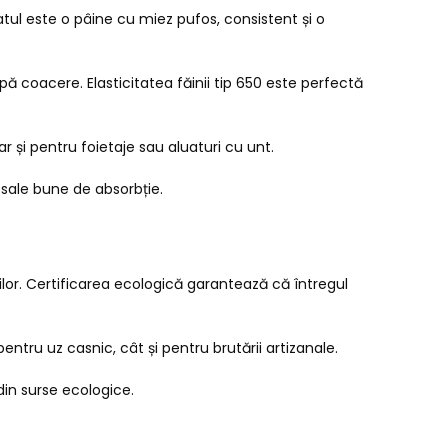
tul este o pâine cu miez pufos, consistent și o
upă coacere. Elasticitatea făinii tip 650 este perfectă
dar și pentru foietaje sau aluaturi cu unt.
 sale bune de absorbție.
or. Certificarea ecologică garantează că întregul
pentru uz casnic, cât și pentru brutării artizanale.
din surse ecologice.