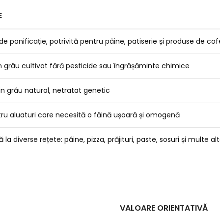
E
de panificație, potrivită pentru pâine, patiserie și produse de cof
n grâu cultivat fără pesticide sau îngrășăminte chimice
n grâu natural, netratat genetic
tru aluaturi care necesită o făină ușoară și omogenă
la diverse rețete: pâine, pizza, prăjituri, paste, sosuri și multe al
VALOARE ORIENTATIVĂ