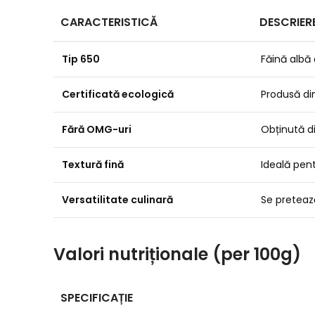
CARACTERISTICĂ
DESCRIER
Tip 650
Făină albă 
Certificată ecologică
Produsă di
Fără OMG-uri
Obținută di
Textură fină
Ideală pen
Versatilitate culinară
Se pretează 
Valori nutriționale (per 100g)
SPECIFICAȚIE