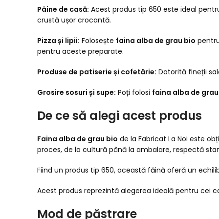
Pâine de casă:
Acest produs tip 650 este ideal pentru
crustă ușor crocantă.
Pizza și lipii:
Folosește
faina alba de grau bio
pentru 
pentru aceste preparate.
Produse de patiserie și cofetărie:
Datorită fineții sa
Grosire sosuri și supe:
Poți folosi
faina alba de grau
De ce să alegi acest produs
Faina alba de grau bio
de la Fabricat La Noi este ob
proces, de la cultură până la ambalare, respectă stan
Fiind un produs tip 650, această făină oferă un echilibr
Acest produs reprezintă alegerea ideală pentru cei car
Mod de păstrare