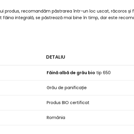
i produs, recomandăm păstrarea într-un loc uscat, răcoros și fe
ât făina integrală, se păstrează mai bine în timp, dar este reco
DETALIU
Făină albă de grâu bio
tip 650
Grâu de panificație
Produs BIO certificat
România