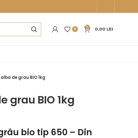
0
0,00
LEI
0
 alba de grau BIO 1kg
e grau BIO 1kg
grâu bio tip 650 – Din