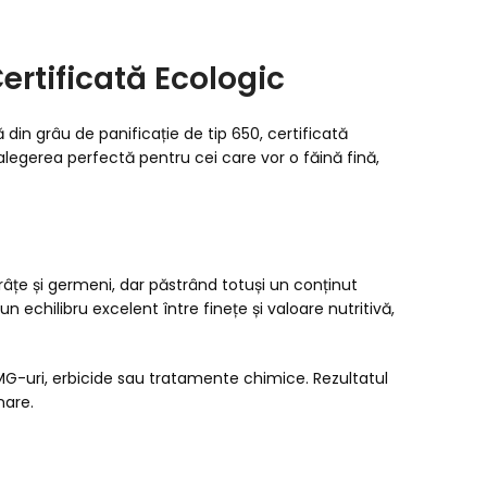
ertificată Ecologic
nă din grâu de panificație de tip 650, certificată
legerea perfectă pentru cei care vor o făină fină,
ărâțe și germeni, dar păstrând totuși un conținut
n echilibru excelent între finețe și valoare nutritivă,
OMG-uri, erbicide sau tratamente chimice. Rezultatul
nare.