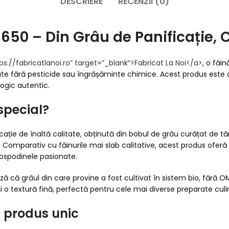
DESCRIERE
RECENZII (0)
 650 – Din Grâu de Panificație, C
ps://fabricatlanoi.ro” target=”_blank”>
Fabricat La Noi
</a>
, o făi
ate fără pesticide sau îngrășăminte chimice. Acest produs este a
logic autentic.
special?
cație de înaltă calitate, obținută din bobul de grâu curățat de t
0. Comparativ cu făinurile mai slab calitative, acest produs oferă u
 gospodinele pasionate.
ză că grâul din care provine a fost cultivat în sistem bio, fără 
i o textură fină, perfectă pentru cele mai diverse preparate culi
t produs unic