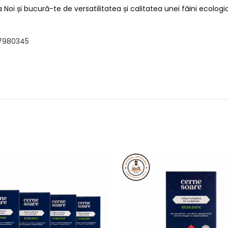
a Noi și bucură-te de versatilitatea și calitatea unei făini ecol
27980345