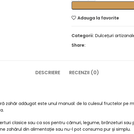
Adauga la favorite
Categorii:
Dulcețuri artizanal
Share:
DESCRIERE
RECENZII (0)
ără zahăr adăugat este unul manual: de la culesul fructelor pe m
a.
uri clasice sau ca sos pentru cărnuri, legume, brânzeturi sau 
ne zahărul din alimentație sau nu-l pot consuma pur și simplu.