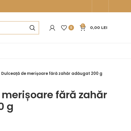
0
0,00
LEI
0
Dulceață de merișoare fără zahăr adăugat 200 g
 merișoare fără zahăr
0 g