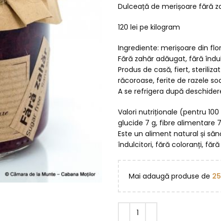
Dulceață de merișoare fără 
120 lei pe kilogram
Ingrediente: merișoare din fl
Fără zahăr adăugat, fără îndul
Produs de casă, fiert, steriliza
răcoroase, ferite de razele soa
A se refrigera după deschidere
Valori nutriționale (pentru 100 g
glucide 7 g, fibre alimentare 7
Este un aliment natural și săn
îndulcitori, fără coloranți, fără
Mai adaugă produse de
2