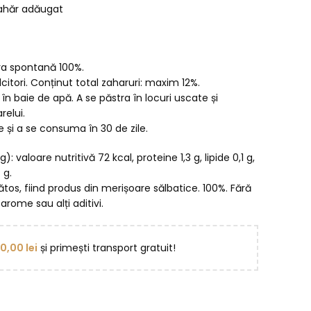
zahăr adăugat
ora spontană 100%.
citori. Conținut total zaharuri: maxim 12%.
t în baie de apă. A se păstra în locuri uscate și
relui.
 și a se consuma în 30 de zile.
): valoare nutritivă 72 kcal, proteine 1,3 g, lipide 0,1 g,
 g.
ătos, fiind produs din merișoare sălbatice. 100%. Fără
 arome sau alți aditivi.
50,00
lei
și primești transport gratuit!