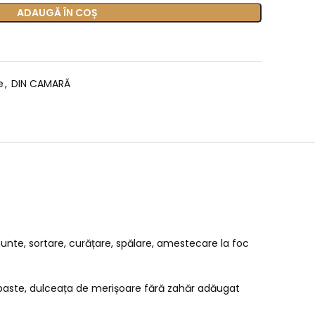
ADAUGĂ ÎN COȘ
e
,
DIN CAMARĂ
unte, sortare, curățare, spălare, amestecare la foc
paste, dulceața de merișoare fără zahăr adăugat