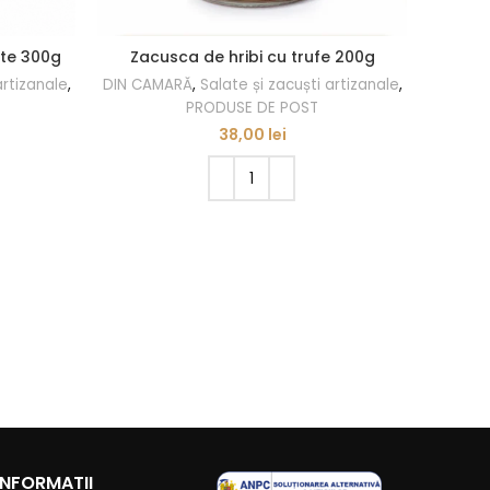
te 300g
Zacusca de hribi cu trufe 200g
Salat
artizanale
,
DIN CAMARĂ
,
Salate și zacuști artizanale
,
DIN CA
PRODUSE DE POST
38,00
lei
ADAUGĂ ÎN COȘ
INFORMATII