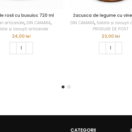
e rosii cu busuioc 720 ml
Zacusca de legume cu vine
ri artizanale
,
DIN CAMARĂ
,
DIN CAMARĂ
,
Salate și zacuști 
late și zacuști artizanale
PRODUSE DE POST
24,00
lei
23,00
lei
ADAUGĂ ÎN COȘ
ADAUGĂ ÎN COȘ
CATEGORII