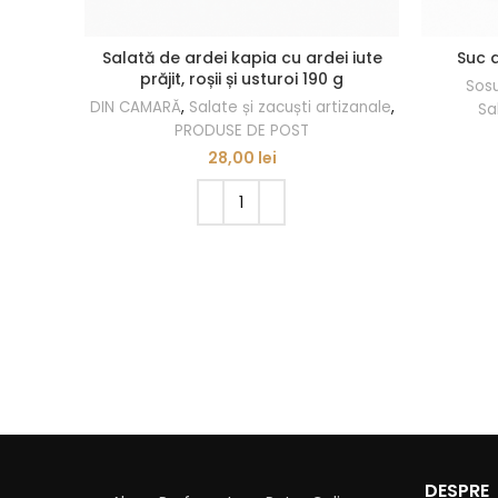
Salată de ardei kapia cu ardei iute
Suc d
prăjit, roșii și usturoi 190 g
Sosu
DIN CAMARĂ
,
Salate și zacuști artizanale
,
Sa
PRODUSE DE POST
28,00
lei
ADAUGĂ ÎN COȘ
DESPRE