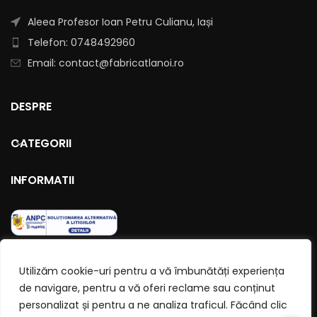
Aleea Profesor Ioan Petru Culianu, Iași
Telefon: 0748492960
Email: contact@fabricatlanoi.ro
DESPRE
CATEGORII
INFORMATII
Utilizăm cookie-uri pentru a vă îmbunătăți experiența
de navigare, pentru a vă oferi reclame sau conținut
personalizat și pentru a ne analiza traficul. Făcând clic