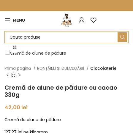
MENU
Click to enlarge
Prima pagină
RONȚĂIELI ȘI DULCEGĂRII
Ciocolaterie
Cremă de alune de pădure cu cacao
330g
42,00
lei
Cremă de alune de pădure
127.27 lei pe kilogram