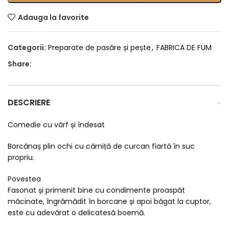
Adauga la favorite
Categorii:
Preparate de pasăre și pește
,
FABRICA DE FUM
Share:
DESCRIERE
Comedie cu vârf și îndesat
Borcănaș plin ochi cu cărniță de curcan fiartă în suc
propriu.
Povestea
Fasonat și primenit bine cu condimente proaspăt
măcinate, îngrămădit în borcane și apoi băgat la cuptor,
este cu adevărat o delicatesă boemă.