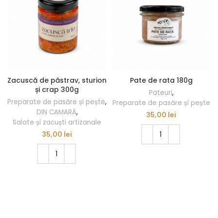
Zacuscă de păstrav, sturion
Pate de rata 180g
și crap 300g
Pateuri
,
Preparate de pasăre și pește
,
Preparate de pasăre și pește
DIN CAMARĂ
,
35,00
lei
Salate și zacuști artizanale
35,00
lei
ADAUGĂ ÎN COȘ
ADAUGĂ ÎN COȘ