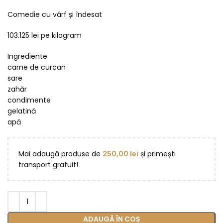
Comedie cu vârf și îndesat
103.125 lei pe kilogram
Ingrediente
carne de curcan
sare
zahăr
condimente
gelatină
apă
Mai adaugă produse de
250,00
lei
și primești
transport gratuit!
ADAUGĂ ÎN COȘ