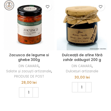
Zacusca de legume si
Dulceață de afine fără
ghebe 300g
zahăr adăugat 200 g
DIN CAMARĂ
,
DIN CAMARĂ
,
Salate și zacuști artizanale
,
Dulcețuri artizanale
PRODUSE DE POST
30,00
lei
28,00
lei
ADAUGĂ ÎN COȘ
ADAUGĂ ÎN COȘ