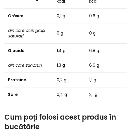
kcal
kcal
Grăsimi
0,1 g
0,6 g
din care acizi grași
0 g
0 g
saturați
Glucide
1,4 g
6,8 g
din care zaharuri
1,3 g
6,6 g
Proteine
0,2 g
1,1 g
Sare
0,4 g
2,1 g
Cum poți folosi acest produs în
bucătărie