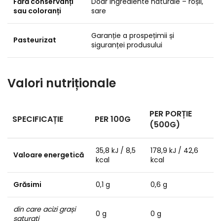
Fără conservanți
Doar ingrediente naturale – roșii,
sau coloranți
sare
Garanție a prospețimii și
Pasteurizat
siguranței produsului
Valori nutriționale
PER PORȚIE
SPECIFICAȚIE
PER 100G
(500G)
35,8 kJ / 8,5
178,9 kJ / 42,6
Valoare energetică
kcal
kcal
Grăsimi
0,1 g
0,6 g
din care acizi grași
0 g
0 g
saturați