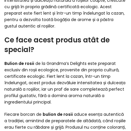
intensitatea și dulceața naturală a roșiilor coapte, crescute
cu grijă în propria grădină certificată ecologic. Acest
preparat este fiert lent și într-un timp îndelungat la cazan,
pentru a dezvolta toată bogăția de arome și a păstra
gustul autentic al roșiilor.
Ce face acest produs atât de
special?
Bulion de rosii
de la Grandma’s Delights este preparat
exclusiv din roșii ecologice, provenite din propria cultură,
certificate ecologic. Fiert lent la cazan, într-un timp
îndelungat, acest produs dezvăluie intensitatea și dulceața
naturală a roșiilor, iar un praf de sare completează perfect
profilul gustativ, fără a domina aroma naturală a
ingredientului principal.
Fiecare borcan de
bulion de rosii
aduce esența autentică
a tradiției, amintind de preparatele de altădată, când roșiile
erau fierte cu răbdare și grijă. Produsul nu conține coloranți,