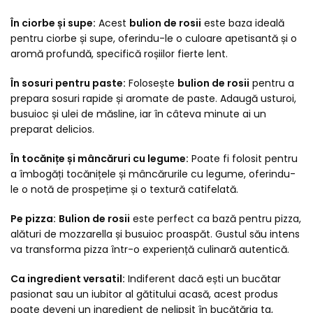
În ciorbe și supe:
Acest
bulion de rosii
este baza ideală
pentru ciorbe și supe, oferindu-le o culoare apetisantă și o
aromă profundă, specifică roșiilor fierte lent.
În sosuri pentru paste:
Folosește
bulion de rosii
pentru a
prepara sosuri rapide și aromate de paste. Adaugă usturoi,
busuioc și ulei de măsline, iar în câteva minute ai un
preparat delicios.
În tocănițe și mâncăruri cu legume:
Poate fi folosit pentru
a îmbogăți tocănițele și mâncărurile cu legume, oferindu-
le o notă de prospețime și o textură catifelată.
Pe pizza:
Bulion de rosii
este perfect ca bază pentru pizza,
alături de mozzarella și busuioc proaspăt. Gustul său intens
va transforma pizza într-o experiență culinară autentică.
Ca ingredient versatil:
Indiferent dacă ești un bucătar
pasionat sau un iubitor al gătitului acasă, acest produs
poate deveni un ingredient de nelipsit în bucătăria ta,