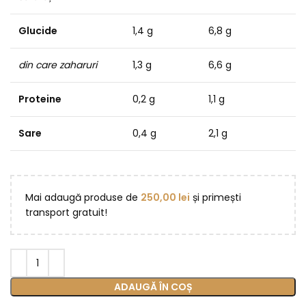
Glucide
1,4 g
6,8 g
din care zaharuri
1,3 g
6,6 g
Proteine
0,2 g
1,1 g
Sare
0,4 g
2,1 g
Mai adaugă produse de
250,00
lei
și primești
transport gratuit!
ADAUGĂ ÎN COȘ