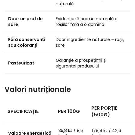
naturală
Doar un praf de
Evidențiază aroma naturală a
sare
roșiilor fără a o domina
Fără conservanți
Doar ingrediente naturale – roșii,
sau coloranți
sare
Garanție a prospețimii și
Pasteurizat
siguranței produsului
Valori nutriționale
PER PORȚIE
SPECIFICAȚIE
PER 100G
(500G)
35,8 kJ / 8,5
178,9 kJ / 42,6
Valoare energetică